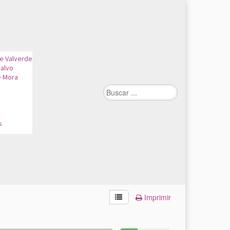
de Valverde
alvo
e Mora
n
s
Imprimir