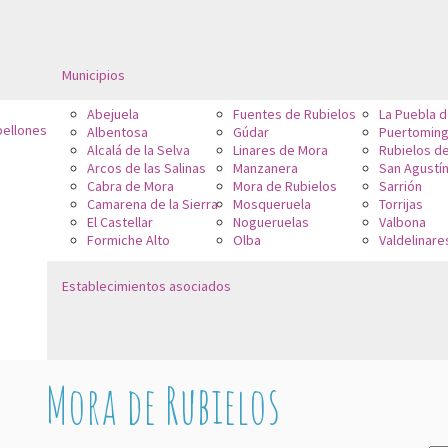
Municipios
Abejuela
Fuentes de Rubielos
La Puebla 
bellones
Albentosa
Gúdar
Puertoming
Alcalá de la Selva
Linares de Mora
Rubielos d
Arcos de las Salinas
Manzanera
San Agustí
Cabra de Mora
Mora de Rubielos
Sarrión
Camarena de la Sierra
Mosqueruela
Torrijas
El Castellar
Nogueruelas
Valbona
Formiche Alto
Olba
Valdelinare
Establecimientos asociados
Mora de Rubielos