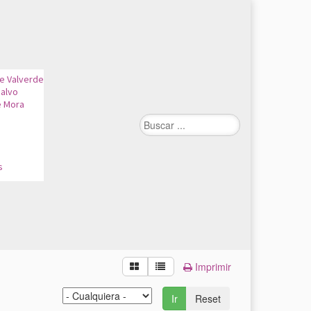
de Valverde
alvo
e Mora
n
s
Imprimir
Ir
Reset