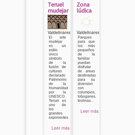
Teruel
Zona
mudejar
lúdica
Valdelinares
Valdelinares
El arte
Parques
mudéjar
para que
es un
los más
estilo
pequeños
único
de la
símbolo
familiar
de la
puedan
fusión de
disfrutar
culturas
de areas
declarado
destinadas
Patrimonio
para su
de la
diversion
Humanidad
con
por la
columpios,
UNESCO.
toboganes,
Teruel es
tirolinas…
uno de
los
Leer más...
grandes
exponentes.
Leer más...