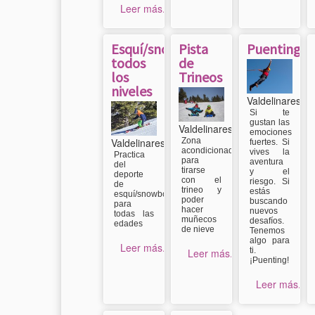
Leer más...
Esquí/snow
Pista
Puenting
todos
de
los
Trineos
niveles
Valdelinares
Si te
gustan las
Valdelinares
emociones
Valdelinares
Zona
fuertes. Si
acondicionada
vives la
Practica
para
aventura
del
tirarse
y el
deporte
con el
riesgo. Si
de
trineo y
estás
esquí/snowboard
poder
buscando
para
hacer
nuevos
todas las
muñecos
desafíos.
edades
de nieve
Tenemos
algo para
Leer más...
ti.
Leer más...
¡Puenting!
Leer más...