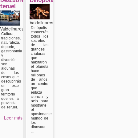
teruel
Valdelinares
Valdelinares
Dinópolis
conocerás
Cultura,
todos los
tradiciones,
secretos
naturaleza,
de las
deporte,
grandes
gastronomía
criaturas
y
que
diversión
habitaron
son
el planeta
algunas
hace
de las
millones
cosas que
de años,
descubrirás
un centro
en este
que
gran
enlaza
territorio
ciencia y
que es la
ocio para
provincia
mostrarte
de Teruel.
el
apasionante
Leer más...
mundo de
los
dinosaur
...