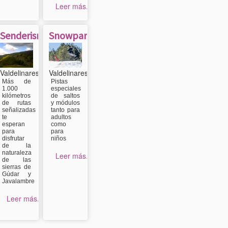
Leer más...
Senderismo
Snowpark
Valdelinares
Valdelinares
Más de
Pistas
1.000
especiales
kilómetros
de saltos
de rutas
y módulos
señalizadas
tanto para
te
adultos
esperan
como
para
para
disfrutar
niños
de la
naturaleza
Leer más...
de las
sierras de
Gúdar y
Javalambre
Leer más...