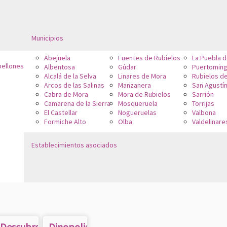
Municipios
Abejuela
Fuentes de Rubielos
La Puebla 
bellones
Albentosa
Gúdar
Puertoming
Alcalá de la Selva
Linares de Mora
Rubielos d
Arcos de las Salinas
Manzanera
San Agustí
Cabra de Mora
Mora de Rubielos
Sarrión
Camarena de la Sierra
Mosqueruela
Torrijas
El Castellar
Nogueruelas
Valbona
Formiche Alto
Olba
Valdelinare
Establecimientos asociados
s
Descubre
Dinopolis