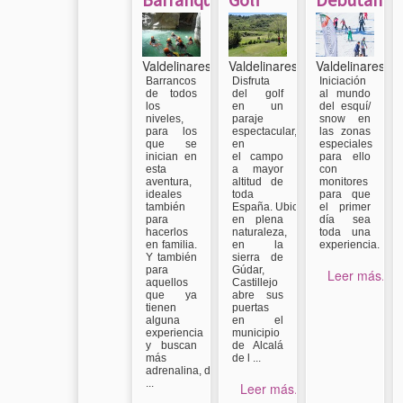
Valdelinares
Valdelinares
Valdelinares
Barrancos
Disfruta
Iniciación
de todos
del golf
al mundo
los
en un
del esquí/
niveles,
paraje
snow en
para los
espectacular,
las zonas
que se
en
especiales
inician en
el campo
para ello
esta
a mayor
con
aventura,
altitud de
monitores
ideales
toda
para que
también
España. Ubicado
el primer
para
en plena
día sea
hacerlos
naturaleza,
toda una
en familia.
en la
experiencia.
Y también
sierra de
para
Gúdar,
Leer más...
aquellos
Castillejo
que ya
abre sus
tienen
puertas
alguna
en el
experiencia
municipio
y buscan
de Alcalá
más
de l ...
adrenalina, d
...
Leer más...