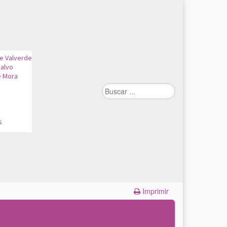
de Valverde
alvo
e Mora
n
s
Imprimir