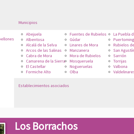
Municipios
Abejuela
Fuentes de Rubielos
La Puebla 
bellones
Albentosa
Gúdar
Puertoming
Alcalá de la Selva
Linares de Mora
Rubielos d
Arcos de las Salinas
Manzanera
San Agustí
Cabra de Mora
Mora de Rubielos
Sarrión
Camarena de la Sierra
Mosqueruela
Torrijas
El Castellar
Nogueruelas
Valbona
Formiche Alto
Olba
Valdelinare
Establecimientos asociados
Los Borrachos