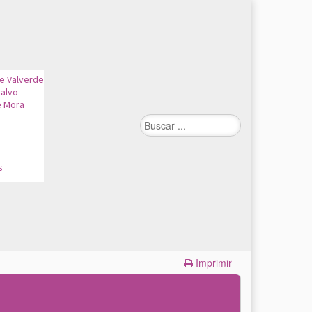
de Valverde
alvo
e Mora
n
s
Imprimir