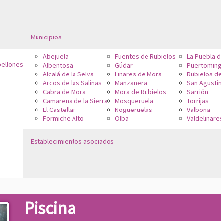
Municipios
Abejuela
Fuentes de Rubielos
La Puebla 
bellones
Albentosa
Gúdar
Puertoming
Alcalá de la Selva
Linares de Mora
Rubielos d
Arcos de las Salinas
Manzanera
San Agustí
Cabra de Mora
Mora de Rubielos
Sarrión
Camarena de la Sierra
Mosqueruela
Torrijas
El Castellar
Nogueruelas
Valbona
Formiche Alto
Olba
Valdelinare
Establecimientos asociados
Piscina